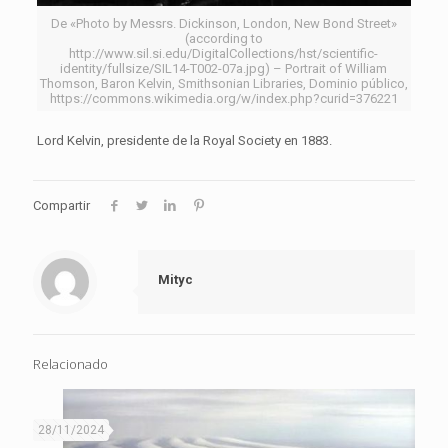
De «Photo by Messrs. Dickinson, London, New Bond Street»
(according to
http://www.sil.si.edu/DigitalCollections/hst/scientific-
identity/fullsize/SIL14-T002-07a.jpg) – Portrait of William
Thomson, Baron Kelvin, Smithsonian Libraries, Dominio público,
https://commons.wikimedia.org/w/index.php?curid=376221
Lord Kelvin, presidente de la Royal Society en 1883.
Compartir
Mityc
Relacionado
28/11/2024