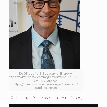
De Office of U.S. Secretary of Energy –
https://twitter.com/SecretaryPerry/status/1171557613399683074,
Dominio público,
https://commons.wikimedia.org/w/index.php?
curid=85328436
10. «Los rayos X demostrarán ser un fiasco»,