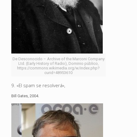
De Desconocido – Archive of the Marconi Company
Ltd. (Early History of Radio), Dominio público,
https://commons.wikimedia.org/w/index.php?
curid=48953610
9. «El spam se resolverá»,
Bill Gates, 2004.