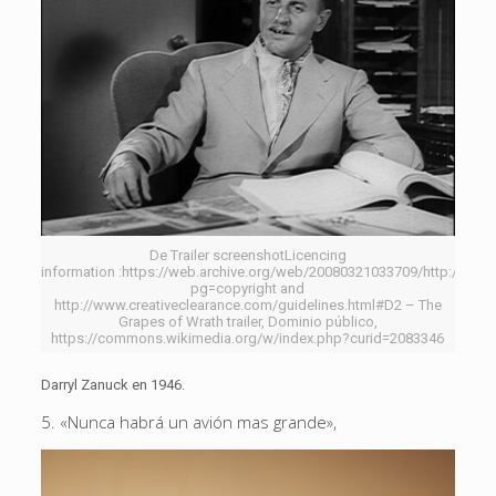
De Trailer screenshotLicencing
information :https://web.archive.org/web/20080321033709/http://ww
pg=copyright and
http://www.creativeclearance.com/guidelines.html#D2 – The
Grapes of Wrath trailer, Dominio público,
https://commons.wikimedia.org/w/index.php?curid=2083346
Darryl Zanuck en 1946.
5. «Nunca habrá un avión mas grande»,