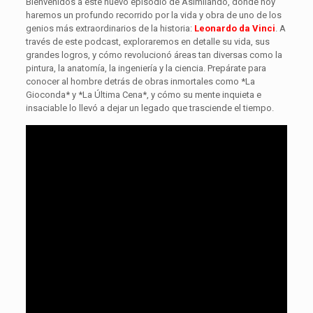
Bienvenidos a este nuevo episodio de Asimilando, donde hoy
haremos un profundo recorrido por la vida y obra de uno de los
genios más extraordinarios de la historia:
Leonardo da Vinci
. A
través de este podcast, exploraremos en detalle su vida, sus
grandes logros, y cómo revolucionó áreas tan diversas como la
pintura, la anatomía, la ingeniería y la ciencia. Prepárate para
conocer al hombre detrás de obras inmortales como *La
Gioconda* y *La Última Cena*, y cómo su mente inquieta e
insaciable lo llevó a dejar un legado que trasciende el tiempo.