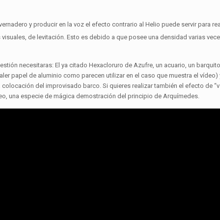
invernadero y producir en la voz el efecto contrario al Helio puede servir para rea
visuales, de levitación. Esto es debido a que posee una densidad varias veces
cuestión necesitaras: El ya citado Hexacloruro de Azufre, un acuario, un barqui
er papel de aluminio como parecen utilizar en el caso que muestra el vídeo)
a colocación del improvisado barco. Si quieres realizar también el efecto de “
deo, una especie de mágica demostración del principio de Arquímedes.