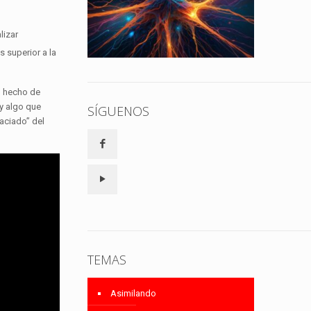
lizar
 superior a la
to hecho de
 y algo que
SÍGUENOS
vaciado” del
TEMAS
Asimilando