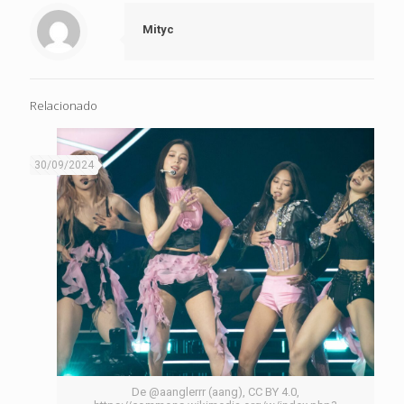
Mityc
Relacionado
30/09/2024
De @aanglerrr (aang), CC BY 4.0,