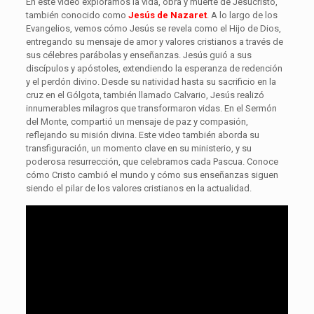
En este video exploramos la vida, obra y muerte de Jesucristo,
también conocido como
Jesús de Nazaret
. A lo largo de los
Evangelios, vemos cómo Jesús se revela como el Hijo de Dios,
entregando su mensaje de amor y valores cristianos a través de
sus célebres parábolas y enseñanzas. Jesús guió a sus
discípulos y apóstoles, extendiendo la esperanza de redención
y el perdón divino. Desde su natividad hasta su sacrificio en la
cruz en el Gólgota, también llamado Calvario, Jesús realizó
innumerables milagros que transformaron vidas. En el Sermón
del Monte, compartió un mensaje de paz y compasión,
reflejando su misión divina. Este video también aborda su
transfiguración, un momento clave en su ministerio, y su
poderosa resurrección, que celebramos cada Pascua. Conoce
cómo Cristo cambió el mundo y cómo sus enseñanzas siguen
siendo el pilar de los valores cristianos en la actualidad.