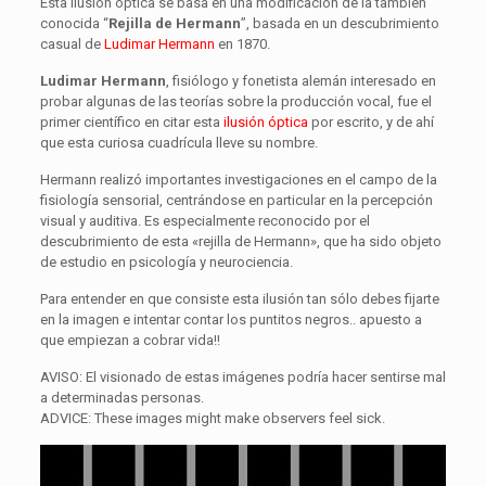
Esta ilusión óptica se basa en una modificación de la también
conocida “
Rejilla de Hermann
”, basada en un descubrimiento
casual de
Ludimar Hermann
en 1870.
Ludimar Hermann
, fisiólogo y fonetista alemán interesado en
probar algunas de las teorías sobre la producción vocal, fue el
primer científico en citar esta
ilusión óptica
por escrito, y de ahí
que esta curiosa cuadrícula lleve su nombre.
Hermann realizó importantes investigaciones en el campo de la
fisiología sensorial, centrándose en particular en la percepción
visual y auditiva. Es especialmente reconocido por el
descubrimiento de esta «rejilla de Hermann», que ha sido objeto
de estudio en psicología y neurociencia.
Para entender en que consiste esta ilusión tan sólo debes fijarte
en la imagen e intentar contar los puntitos negros.. apuesto a
que empiezan a cobrar vida!!
AVISO: El visionado de estas imágenes podría hacer sentirse mal
a determinadas personas.
ADVICE: These images might make observers feel sick.